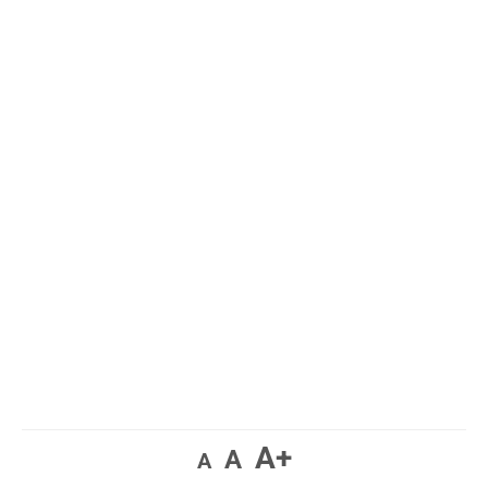
A+
A
A