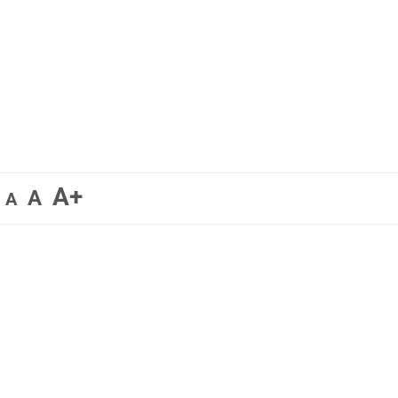
A+
A
A