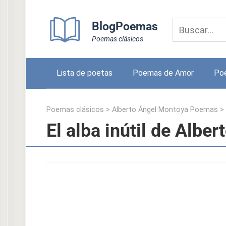
Skip
to
BlogPoemas
content
Poemas clásicos
Lista de poetas
Poemas de Amor
Po
Poemas clásicos
>
Alberto Ángel Montoya Poemas
>
El alba inútil de Albe