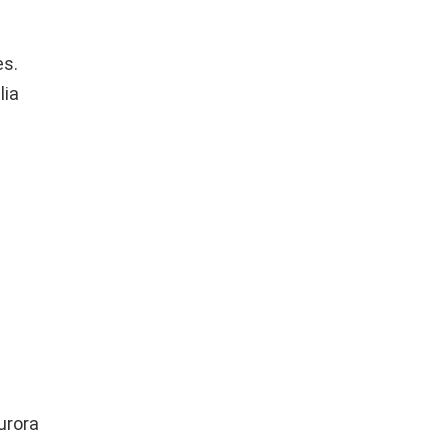
es.
lia
urora