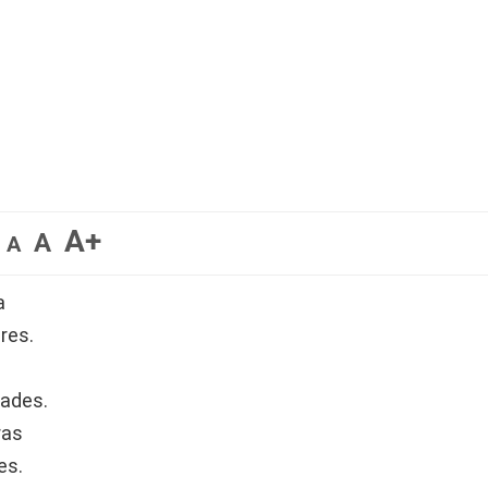
A+
A
A
a
res.
dades.
ras
es.