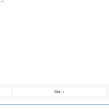
 –.
Cita →