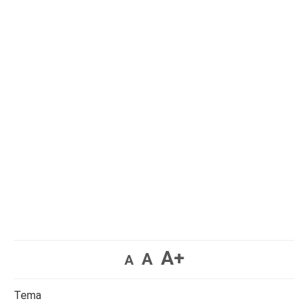
A+
A
A
Tema