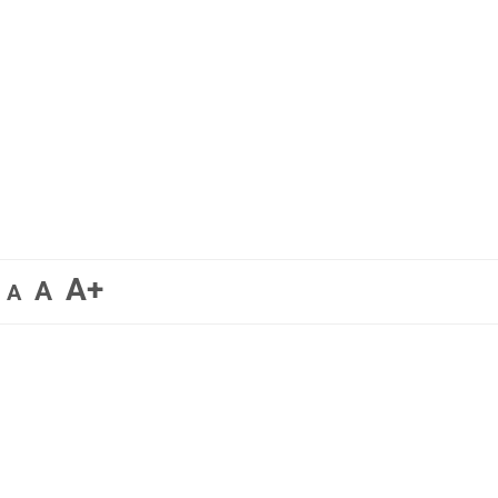
A+
A
A