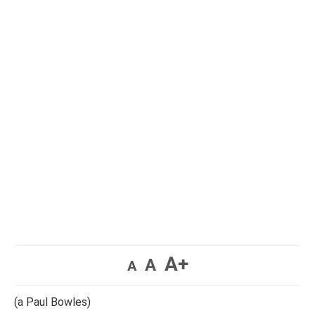
A+
A
A
(a Paul Bowles)