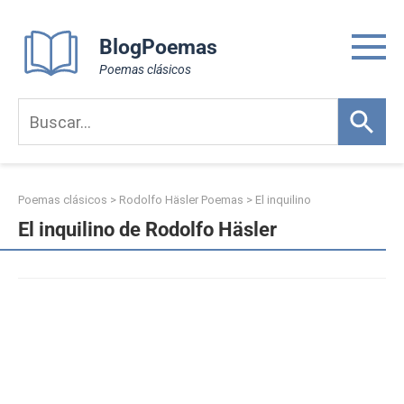
Skip
to
BlogPoemas
content
Poemas clásicos
Poemas clásicos
>
Rodolfo Häsler Poemas
>
El inquilino
El inquilino de Rodolfo Häsler