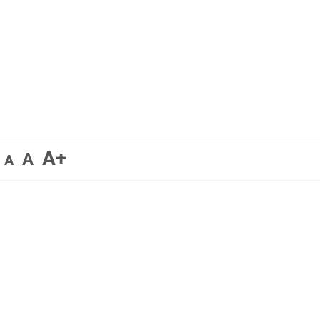
A+
A
A