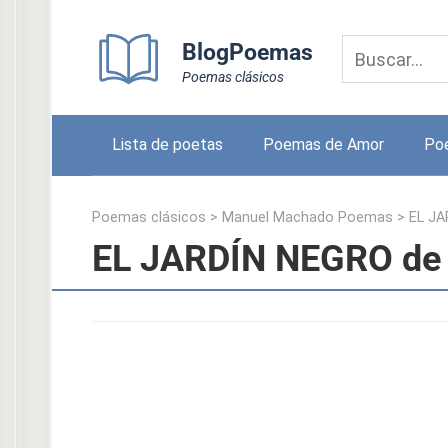
Skip
to
BlogPoemas
content
Poemas clásicos
Lista de poetas
Poemas de Amor
Po
Poemas clásicos
>
Manuel Machado Poemas
>
EL J
EL JARDÍN NEGRO de