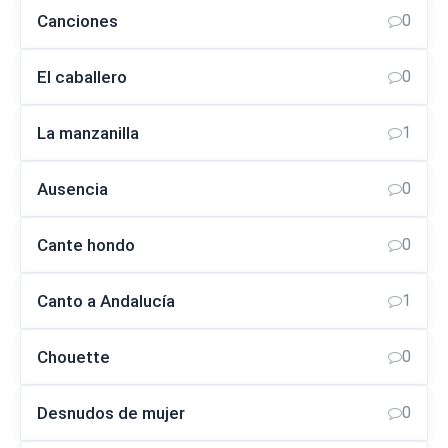
Canciones
0
El caballero
0
La manzanilla
1
Ausencia
0
Cante hondo
0
Canto a Andalucía
1
Chouette
0
Desnudos de mujer
0