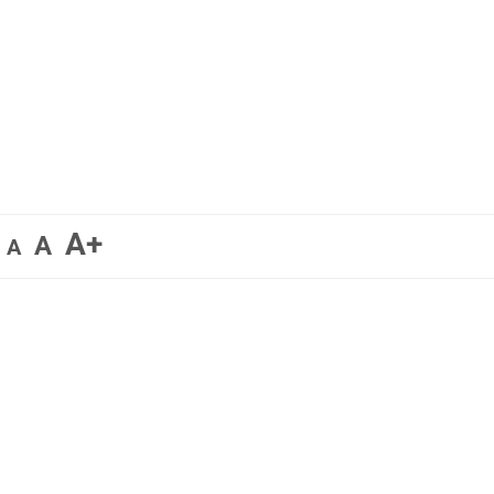
A+
A
A