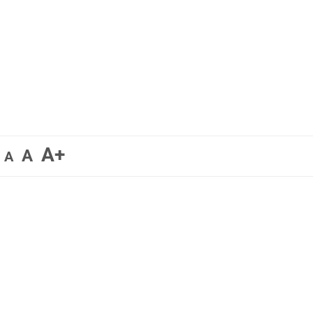
A+
A
A