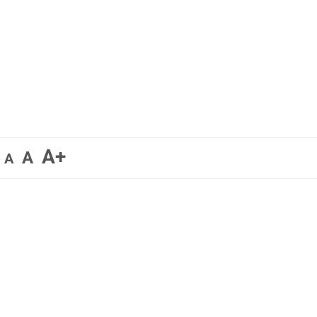
A+
A
A