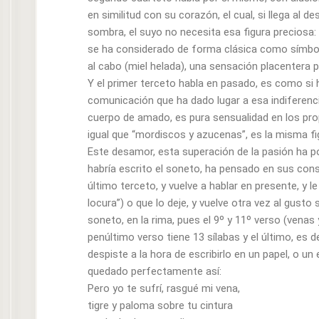
en similitud con su corazón, el cual, si llega al d
sombra, el suyo no necesita esa figura preciosa: “
se ha considerado de forma clásica como símbolo d
al cabo (miel helada), una sensación placentera p
Y el primer terceto habla en pasado, es como si
comunicación que ha dado lugar a esa indiferencia
cuerpo de amado, es pura sensualidad en los prop
igual que “mordiscos y azucenas”, es la misma fi
Este desamor, esta superación de la pasión ha pod
habría escrito el soneto, ha pensado en sus cons
último terceto, y vuelve a hablar en presente, y le
locura”) o que lo deje, y vuelve otra vez al gusto
soneto, en la rima, pues el 9º y 11º verso (venas
penúltimo verso tiene 13 sílabas y el último, es
despiste a la hora de escribirlo en un papel, o un
quedado perfectamente así:
Pero yo te sufrí, rasgué mi vena,
tigre y paloma sobre tu cintura