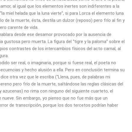
esamor, al igual que los elementos inertes son indiferentes a la
la miel helada que la luna vierte”, si para Lorca el elemento luna
e la muerte, ésta, destila un dulzor (reposo) pero frío al fin y
ero carente de vida.
 hablara desde ese desamor provocado por la ausencia de
 gustosa pero muerta. La figura del “tigre y la paloma” sobre el
ios contrastes de los intercambios físicos del acto carnal, al
gura.
ido ser real, o imaginaria, porque si fuese real, el poeta no
ecuencias y hecho alusión a ella. Pero en conclusión termina su
 dice otra vez que le escriba (“Llena, pues, de palabras mi
 sereno pero frío de la muerte, saltándose las reglas clásicas del
 y azucenas) no rima con ninguno del siguiente cuarteto, el
 de nueve. Sin embargo, yo pienso que no fue más que un
 error de transcripción, porque los dos tercetos podrían haber