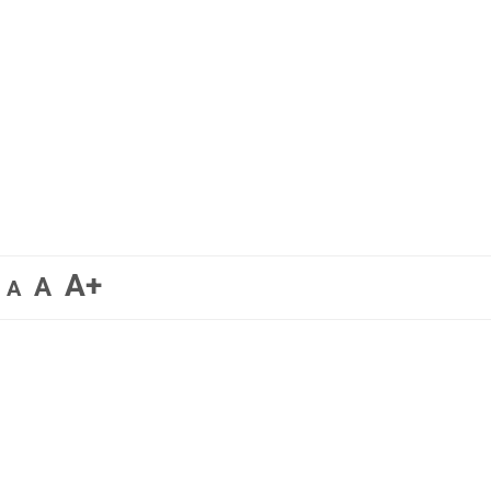
A+
A
A