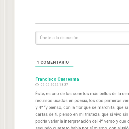
1
COMENTARIO
Francisco Cuaresma
09.05.2022 18:27
Éste, es uno de los sonetos más bellos de la ser
recursos usados en poesía, los dos primeros ver
y 4º “y pienso, con la flor que se marchita, que s
cartas de ti, pienso en mi tristeza, que si vivo
podría variar la interpretación del 4º verso y que d
segundo cuarteto habla por sí mismo, con alusión