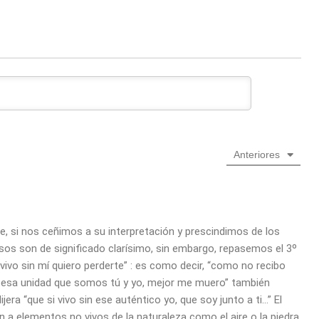
Anteriores
ie, si nos ceñimos a su interpretación y prescindimos de los
sos son de significado clarísimo, sin embargo, repasemos el 3º
i vivo sin mí quiero perderte” : es como decir, “como no recibo
 sin esa unidad que somos tú y yo, mejor me muero” también
ijera “que si vivo sin ese auténtico yo, que soy junto a ti…” El
 a elementos no vivos de la naturaleza como el aire o la piedra,