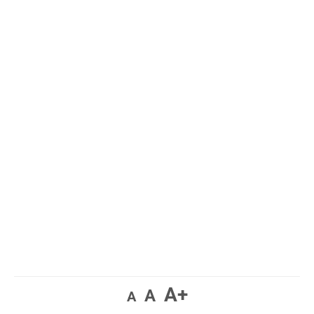
A+
A
A