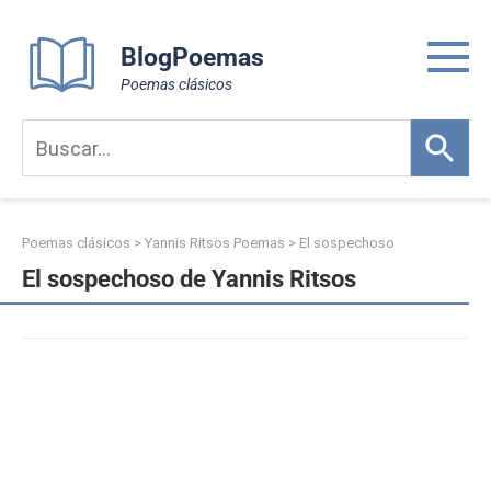
Skip
to
BlogPoemas
content
Poemas clásicos
Poemas clásicos
>
Yannis Ritsos Poemas
>
El sospechoso
El sospechoso de Yannis Ritsos