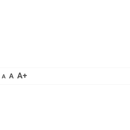
A+
A
A