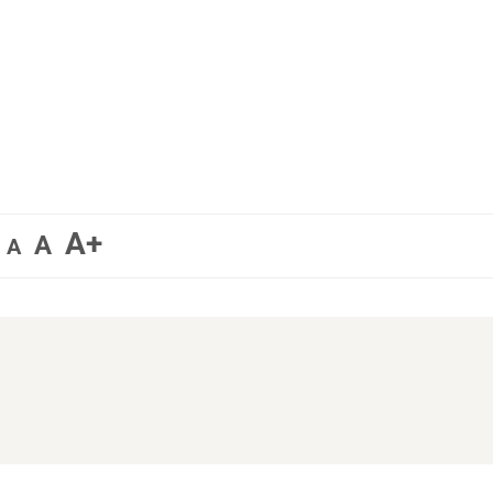
A+
A
A