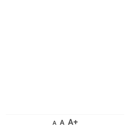
A+
A
A