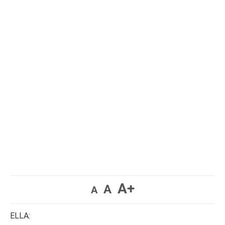
A+
A
A
ELLA: