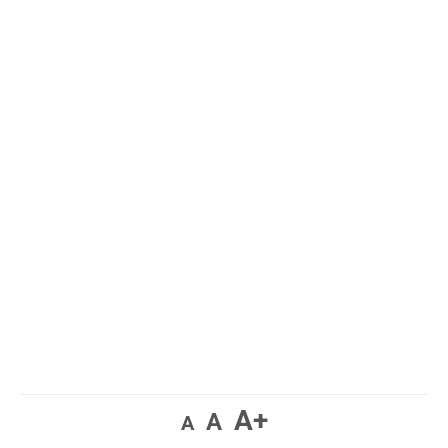
A+
A
A