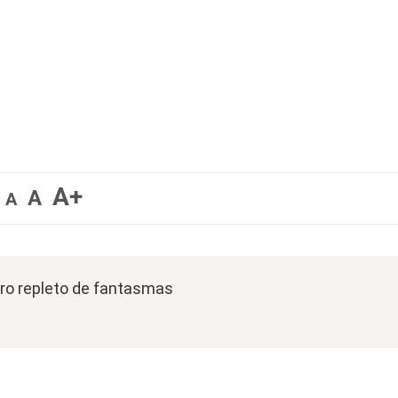
A+
A
A
acro repleto de fantasmas