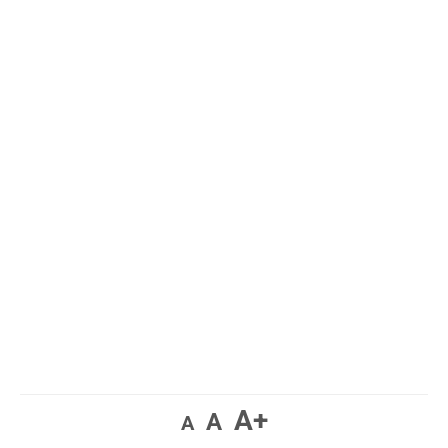
A+
A
A