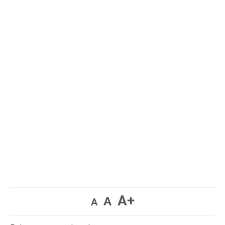
A+
A
A