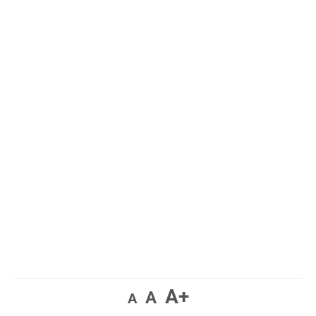
A+
A
A