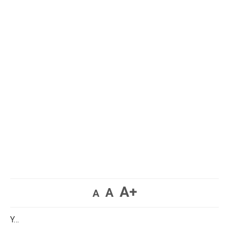
A+
A
A
Y…