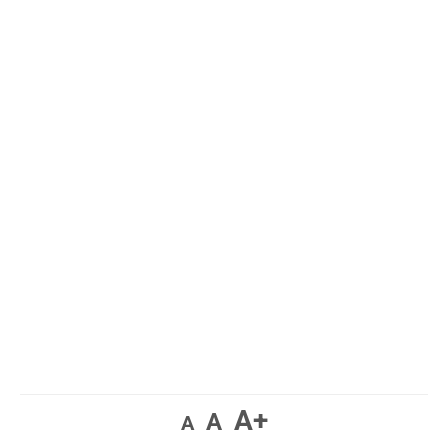
A+
A
A