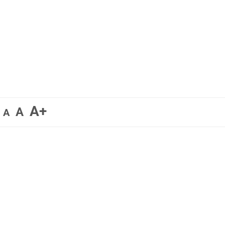
A+
A
A