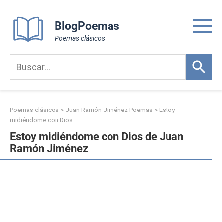
Skip
to
BlogPoemas
content
Poemas clásicos
Poemas clásicos
>
Juan Ramón Jiménez Poemas
>
Estoy
midiéndome con Dios
Estoy midiéndome con Dios de Juan
Ramón Jiménez