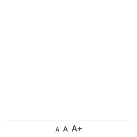
A+
A
A