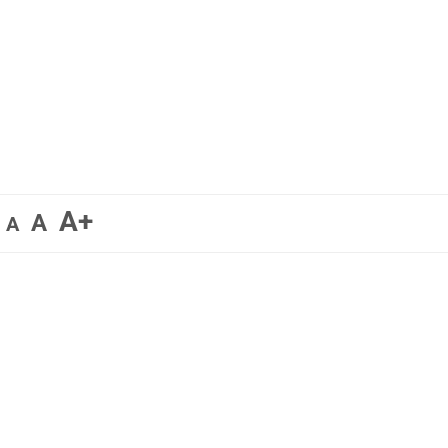
A+
A
A