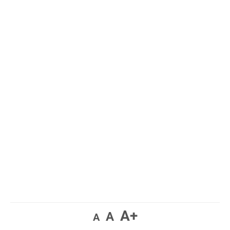
A+
A
A