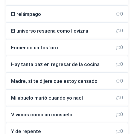
El relámpago
0
El universo resuena como llovizna
0
Enciendo un fósforo
0
Hay tanta paz en regresar de la cocina
0
Madre, si te dijera que estoy cansado
0
Mi abuelo murió cuando yo nací
0
Vivimos como un consuelo
0
Y de repente
0