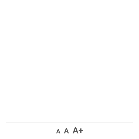
A+
A
A