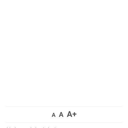
A+
A
A