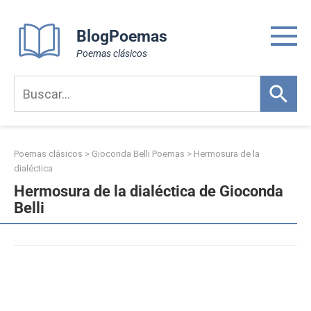
Skip
to
BlogPoemas
content
Poemas clásicos
Poemas clásicos
>
Gioconda Belli Poemas
>
Hermosura de la
dialéctica
Hermosura de la dialéctica de Gioconda
Belli