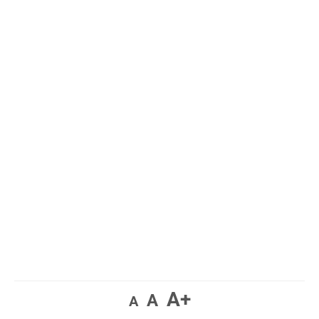
A+
A
A