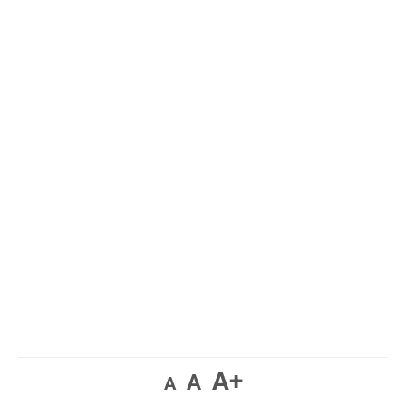
A+
A
A