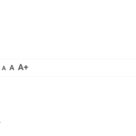
A+
A
A
.