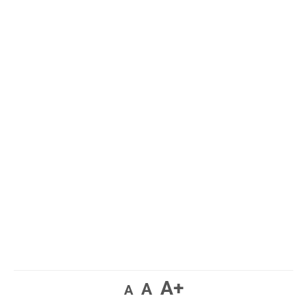
A+
A
A