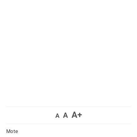
A+
A
A
Mote