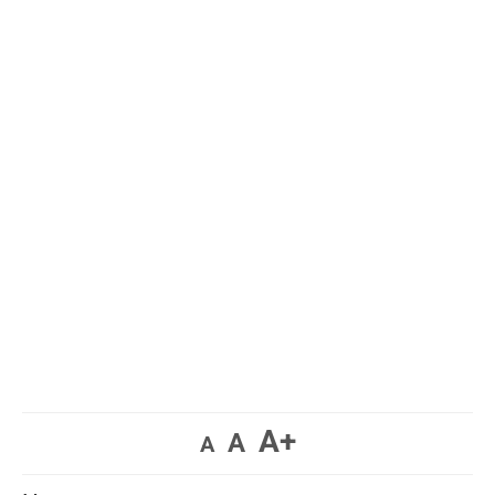
A+
A
A