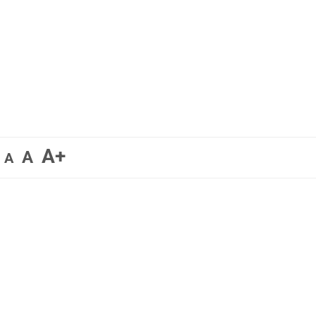
A+
A
A