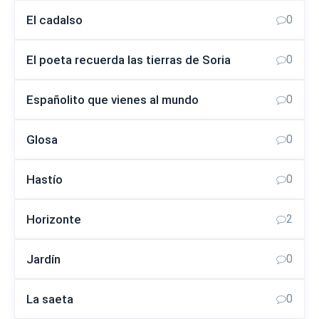
El cadalso
0
El poeta recuerda las tierras de Soria
0
Españolito que vienes al mundo
0
Glosa
0
Hastío
0
Horizonte
2
Jardín
0
La saeta
0