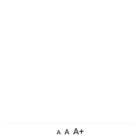
A+
A
A