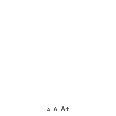
A+
A
A