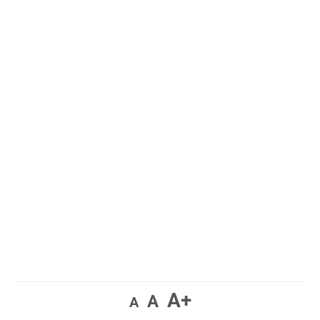
A+
A
A