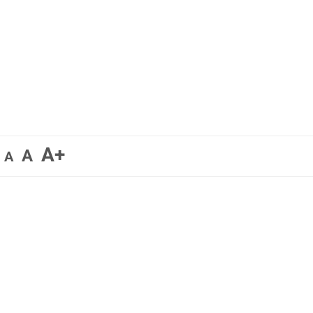
A+
A
A