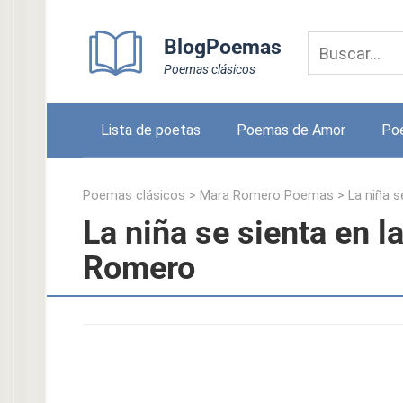
Skip
to
BlogPoemas
content
Poemas clásicos
Lista de poetas
Poemas de Amor
Po
Poemas clásicos
>
Mara Romero Poemas
>
La niña s
La niña se sienta en l
Romero