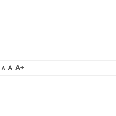
A+
A
A