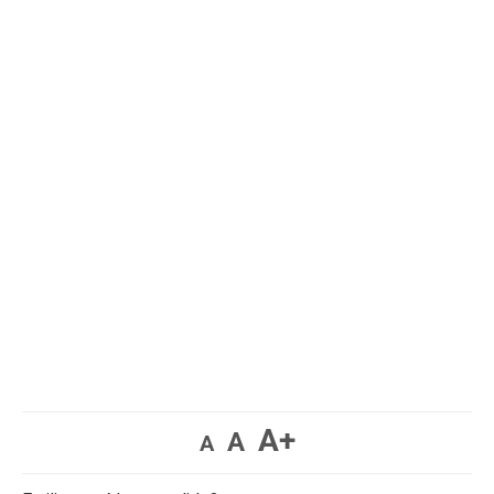
A+
A
A