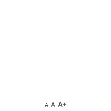
A+
A
A