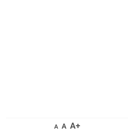
A+
A
A