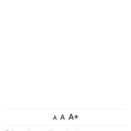
A+
A
A