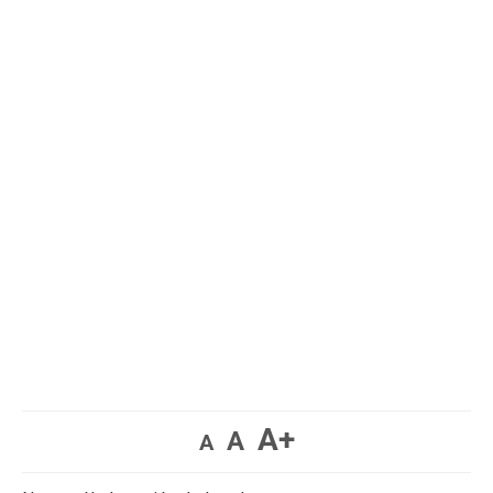
A+
A
A